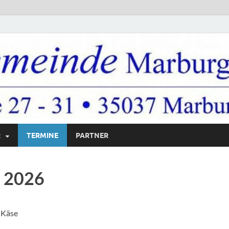
R
TERMINE
PARTNER
 Marburg e.V.
i 2026
t Käse