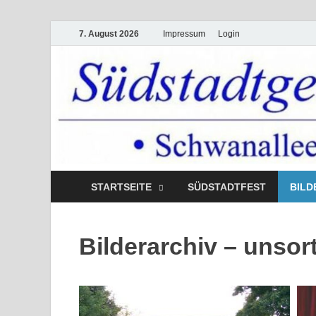
7. August 2026
Impressum
Login
STARTSEITE
SÜDSTADTFEST
BILD
Südstadtgemeinde
Bilderarchiv – unsort