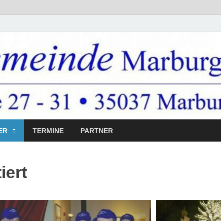
ER
TERMINE
PARTNER
 Marburg e.V.
iert